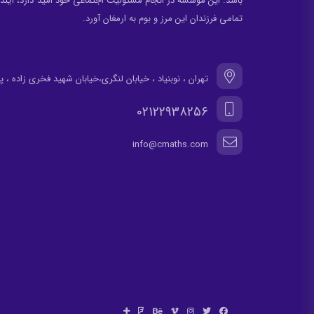
باشد. این موسسه در انجام مسئولیت اجتماعی خود امید دارد، آینده
تمامی فرزندان این مرز و بوم به ارمغان آورد.
تهران ، نوبنیاد ، خیابان لنگری،خیابان شهید فخری زاده ، پلاک 30، واح
02122938256
info@cmaths.com