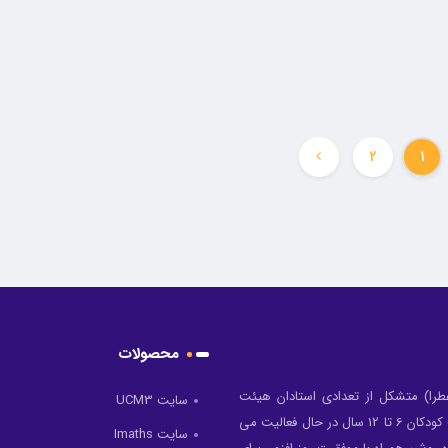
موز (با
توسعه مفاهیم عینی، مصور، انتزاعی و توسعه مهارت از طریق فعالیت‌های عملی
ادامه مطلب
2
1
محصولات
طرا) متشکل از تعدادی استادان هیئت
سایت UCM3
علمی دانشگاه می باشند که در عرصه آموزش مفاهیم ریاضی جهت کودکان 6 تا 12 سال در حال فعالیت می
سایت Imaths