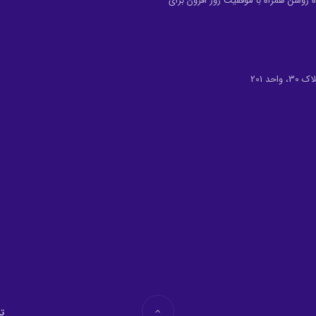
 روشن همراه با موفقیت روز افزون برای
د 201
تم