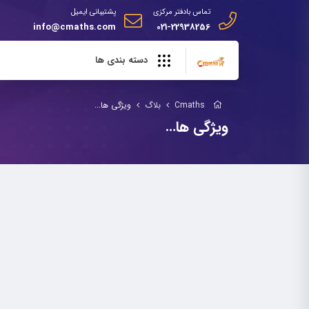
تماس بادفتر مرکزی
پشتیبانی ایمیل
info@cmaths.com
021-22938256
دسته بندی ها
Cmaths
بلاگ
ویژگی ها...
ویژگی ها…