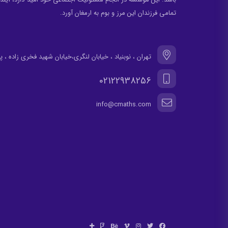
تمامی فرزندان این مرز و بوم به ارمغان آورد.
تهران ، نوبنیاد ، خیابان لنگری،خیابان شهید فخری زاده ، پلاک 30، واح
02122938256
info@cmaths.com