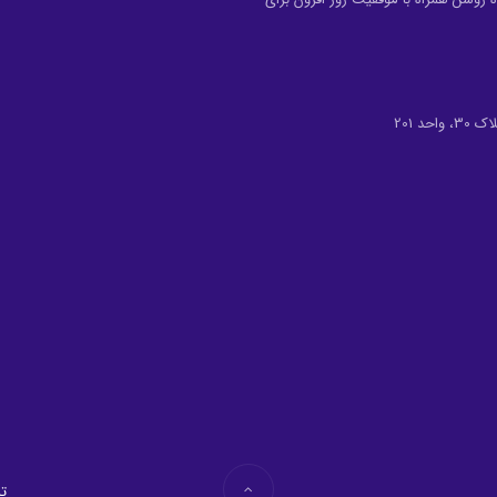
د 201
تم