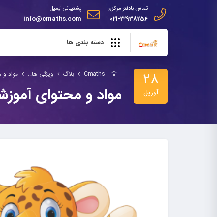
تماس بادفتر مرکزی
پشتیبانی ایمیل
info@cmaths.com
021-22938256
دسته بندی ها
28
Cmaths
بلاگ
ویژگی ها...
مواد و 
مواد و محتوای آموزش
آوریل