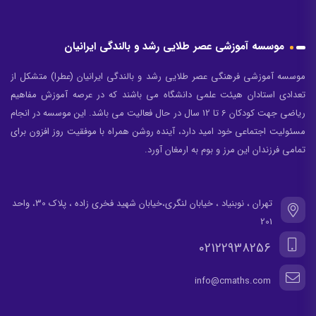
800 متقاضی
بیش از 800 نفر در این وبینار شرکت کردن که در حال حاضر بصورت فابل
قابل دانلود در دسترس قرار گرفته
موسسه آموزشی عصر طلایی رشد و بالندگی ایرانیان
موسسه آموزشی فرهنگی عصر طلایی رشد و بالندگی ایرانیان (عطرا) متشکل از
تعدادی استادان هیئت علمی دانشگاه می باشند که در عرصه آموزش مفاهیم
ریاضی جهت کودکان 6 تا 12 سال در حال فعالیت می باشد. این موسسه در انجام
مسئولیت اجتماعی خود امید دارد، آینده روشن همراه با موفقیت روز افزون برای
یادگیری آنلاین
تمامی فرزندان این مرز و بوم به ارمغان آورد.
بلافاصله پس از پرداخت هزینه دوره، فیلم‌های دوره را دانلود کرده و به‌صورت
آنی یادگیری را شروع کنید.
تهران ، نوبنیاد ، خیابان لنگری،خیابان شهید فخری زاده ، پلاک 30، واحد
201
02122938256
info@cmaths.com
پشتیبانی واقعی
می‌توانید از طریق پنل کاربری سوالات خود را ارسال کنید تا پشتیبانان و